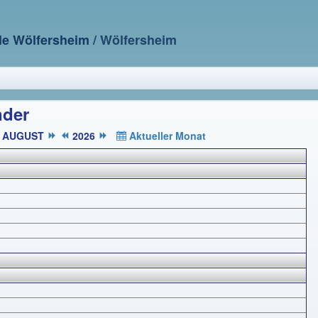
le Wölfersheim
/ Wölfersheim
nder
AUGUST
2026
Aktueller Monat