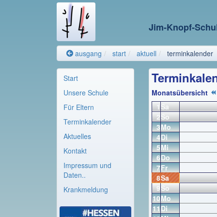
Jim-Knopf-Schu
ausgang
start
aktuell
terminkalender
Terminkale
Start
Unsere Schule
Monatsübersicht
1
Sa
Für Eltern
2
So
Terminkalender
3
Mo
Aktuelles
4
Di
5
Mi
Kontakt
6
Do
Impressum und
7
Fr
Daten..
8
Sa
9
So
Krankmeldung
10
Mo
11
Di