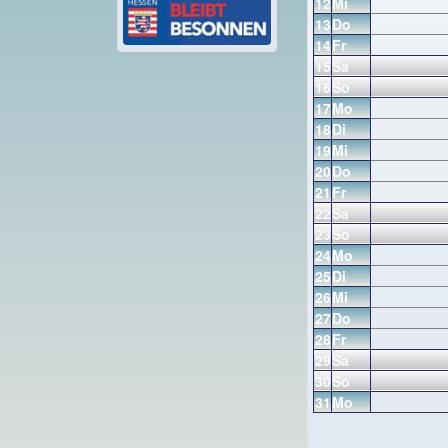
12
Mi
13
Do
14
Fr
15
Sa
16
So
17
Mo
18
Di
19
Mi
20
Do
21
Fr
22
Sa
23
So
24
Mo
25
Di
26
Mi
27
Do
28
Fr
29
Sa
30
So
31
Mo